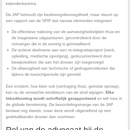
kalenderbarema.
De JAP behoudt zijn beslissingsbevoegdheid, maar steunt op
een rapport van de SPIP dat nieuwe elementen integreert:
De effectieve naleving van de aanwezigheidstijden thuis en
de toegestane uitgaansuren, gecontroleerd door de
ontvanger die in de woning is geïnstalleerd
De actieve deelname aan een re-integratieproject (werk,
opleiding, medische opvolging), gedocumenteerd door
bewijsstukken die aan het dossier zijn toegevoegd
De afwezigheid van technische of gedragsincidenten die
tijdens de toezichtperiode zijn gemeld
Een incident, hoe klein ook (vertraging thuis, gemiste oproep),
kan nu de verwachte einddatum van de straf wijzigen.
Elke
tekortkoming wordt schriftelijk gerapporteerd
en telt mee in
de globale berekening. De beoordelingsmarge van de JAP
bestaat nog steeds, maar deze wordt uitgeoefend op een
gedetailleerder dossier dan voorheen.
Rol van de advocaat bij de