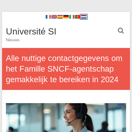
Université SI
Nieuws
Alle nuttige contactgegevens om
het Famille SNCF-agentschap
gemakkelijk te bereiken in 2024