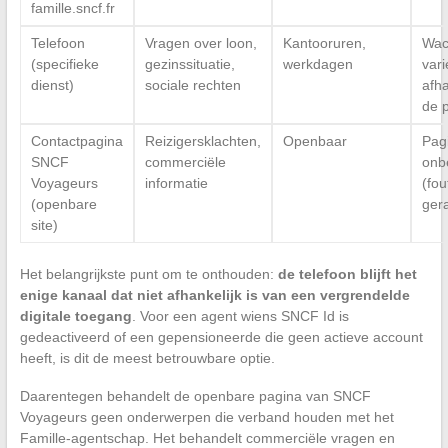
famille.sncf.fr
Telefoon
Vragen over loon,
Kantooruren,
Wac
(specifieke
gezinssituatie,
werkdagen
vari
dienst)
sociale rechten
afha
de 
Contactpagina
Reizigersklachten,
Openbaar
Pag
SNCF
commerciële
onb
Voyageurs
informatie
(fou
(openbare
ger
site)
Het belangrijkste punt om te onthouden:
de telefoon blijft het
enige kanaal dat niet afhankelijk is van een vergrendelde
digitale toegang
. Voor een agent wiens SNCF Id is
gedeactiveerd of een gepensioneerde die geen actieve account
heeft, is dit de meest betrouwbare optie.
Daarentegen behandelt de openbare pagina van SNCF
Voyageurs geen onderwerpen die verband houden met het
Famille-agentschap. Het behandelt commerciële vragen en