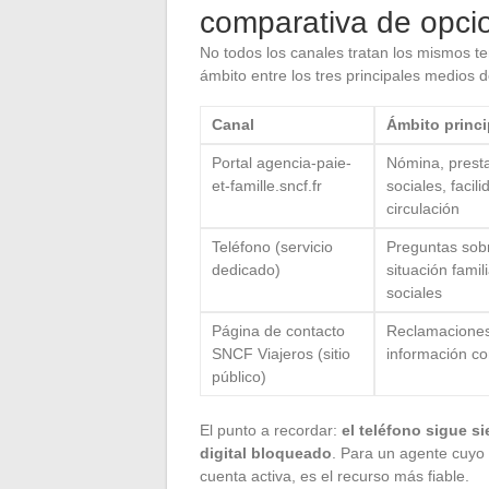
comparativa de opci
No todos los canales tratan los mismos te
ámbito entre los tres principales medios d
Canal
Ámbito princi
Portal agencia-paie-
Nómina, prest
et-famille.sncf.fr
sociales, facil
circulación
Teléfono (servicio
Preguntas sob
dedicado)
situación famil
sociales
Página de contacto
Reclamaciones 
SNCF Viajeros (sitio
información co
público)
El punto a recordar:
el teléfono sigue 
digital bloqueado
. Para un agente cuyo
cuenta activa, es el recurso más fiable.