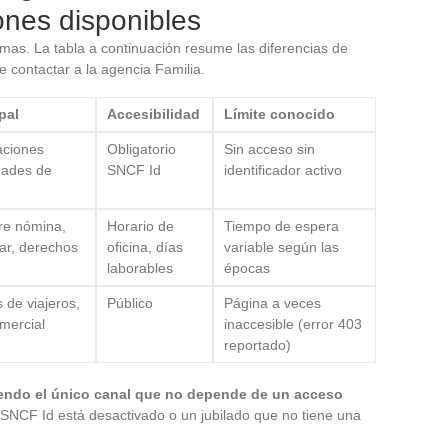
ones disponibles
mas. La tabla a continuación resume las diferencias de
e contactar a la agencia Familia.
pal
Accesibilidad
Límite conocido
aciones
Obligatorio
Sin acceso sin
idades de
SNCF Id
identificador activo
re nómina,
Horario de
Tiempo de espera
iar, derechos
oficina, días
variable según las
laborables
épocas
de viajeros,
Público
Página a veces
mercial
inaccesible (error 403
reportado)
siendo el único canal que no depende de un acceso
 SNCF Id está desactivado o un jubilado que no tiene una