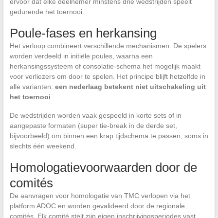
ervoor dat elke deelnemer minstens drie wedstrijden speelt
gedurende het toernooi.
Poule-fases en herkansing
Het verloop combineert verschillende mechanismen. De spelers
worden verdeeld in initiële poules, waarna een
herkansingssysteem of consolatie-schema het mogelijk maakt
voor verliezers om door te spelen. Het principe blijft hetzelfde in
alle varianten:
een nederlaag betekent niet uitschakeling uit
het toernooi
.
De wedstrijden worden vaak gespeeld in korte sets of in
aangepaste formaten (super tie-break in de derde set,
bijvoorbeeld) om binnen een krap tijdschema te passen, soms in
slechts één weekend.
Homologatievoorwaarden door de
comités
De aanvragen voor homologatie van TMC verlopen via het
platform ADOC en worden gevalideerd door de regionale
comités. Elk comité stelt zijn eigen inschrijvingsperiodes vast