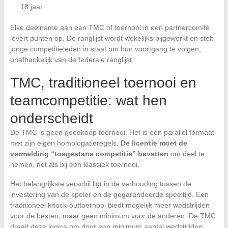
18 jaar
Elke deelname aan een TMC of toernooi in een partnercomité
levert punten op. De ranglijst wordt wekelijks bijgewerkt en stelt
jonge competitieleden in staat om hun voortgang te volgen,
onafhankelijk van de federale ranglijst.
TMC, traditioneel toernooi en
teamcompetitie: wat hen
onderscheidt
De TMC is geen goedkoop toernooi. Het is een parallel formaat
met zijn eigen homologatieregels.
De licentie moet de
vermelding “toegestane competitie” bevatten
om deel te
nemen, net als bij een klassiek toernooi.
Het belangrijkste verschil ligt in de verhouding tussen de
investering van de speler en de gegarandeerde speeltijd. Een
traditioneel knock-outtoernooi biedt mogelijk meer wedstrijden
voor de besten, maar geen minimum voor de anderen. De TMC
draait deze logica om door een minimum aantal wedstrijden