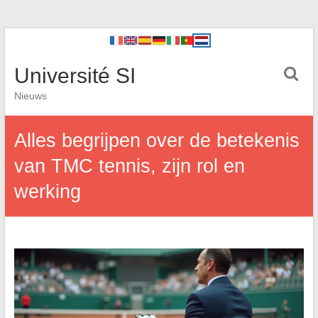
Université SI
Nieuws
Alles begrijpen over de betekenis
van TMC tennis, zijn rol en
werking