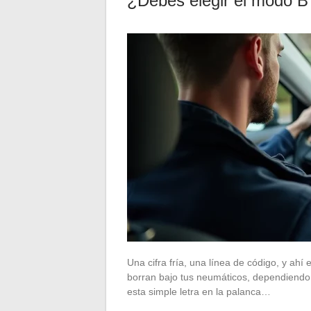
¿Debes elegir el modo B 
Una cifra fría, una línea de código, y ahí
borran bajo tus neumáticos, dependiendo
esta simple letra en la palanca…