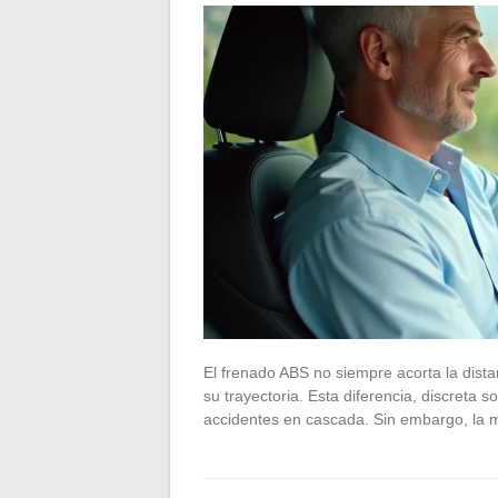
El frenado ABS no siempre acorta la dist
su trayectoria. Esta diferencia, discreta
accidentes en cascada. Sin embargo, la