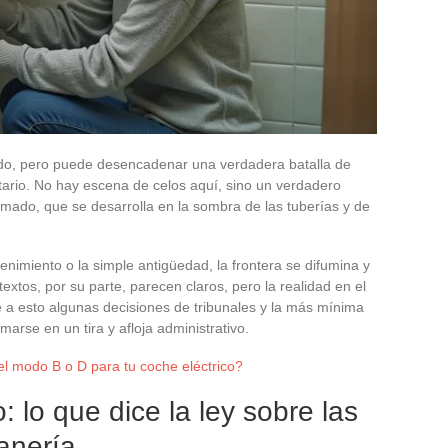
ido, pero puede desencadenar una verdadera batalla de
etario. No hay escena de celos aquí, sino un verdadero
ado, que se desarrolla en la sombra de las tuberías y de
tenimiento o la simple antigüedad, la frontera se difumina y
extos, por su parte, parecen claros, pero la realidad en el
a esto algunas decisiones de tribunales y la más mínima
rse en un tira y afloja administrativo.
el modo B o D para tu coche eléctrico?
o: lo que dice la ley sobre las
anería