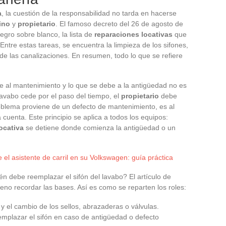
a
, la cuestión de la responsabilidad no tarda en hacerse
ino
y
propietario
. El famoso decreto del 26 de agosto de
negro sobre blanco, la lista de
reparaciones locativas
que
Entre estas tareas, se encuentra la limpieza de los sifones,
 de las canalizaciones. En resumen, todo lo que se refiere
de al mantenimiento y lo que se debe a la antigüedad no es
avabo cede por el paso del tiempo, el
propietario
debe
oblema proviene de un defecto de mantenimiento, es al
cuenta. Este principio se aplica a todos los equipos:
ocativa
se detiene donde comienza la antigüedad o un
el asistente de carril en su Volkswagen: guía práctica
n debe reemplazar el sifón del lavabo? El artículo de
ueno recordar las bases. Así es como se reparten los roles:
y el cambio de los sellos, abrazaderas o válvulas.
emplazar el sifón en caso de antigüedad o defecto