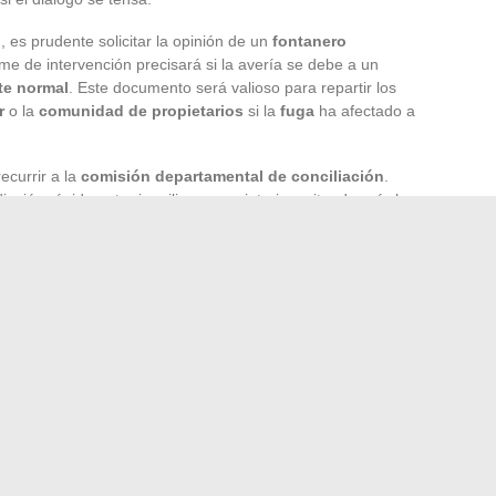
 es prudente solicitar la opinión de un
fontanero
e de intervención precisará si la avería se debe a un
te normal
. Este documento será valioso para repartir los
r
o la
comunidad de propietarios
si la
fuga
ha afectado a
ecurrir a la
comisión departamental de conciliación
.
ción rápida entre inquilino y propietario, evitando así el
entos útiles: contrato de arrendamiento, estados de los
s electrónicos y diagnósticos técnicos. Cuanto más sólido
iento en conflictos sin fin.
nado, puede despertar tormentas donde solo se esperaba un
ipar, documentar y dialogar, en lugar de ver cómo la más
o relacional.
a educación: tendencias y desafíos actuales