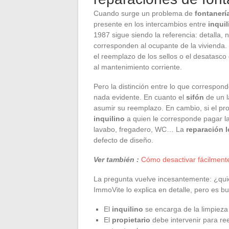
Cuando surge un problema de
fontanerí
presente en los intercambios entre
inquil
1987 sigue siendo la referencia: detalla, 
corresponden al ocupante de la vivienda. 
el reemplazo de los sellos o el desatasco
al mantenimiento corriente.
Pero la distinción entre lo que correspon
nada evidente. En cuanto el
sifón
de un l
asumir su reemplazo. En cambio, si el pr
inquilino
a quien le corresponde pagar la 
lavabo, fregadero, WC… La
reparación l
defecto de diseño.
Ver también :
Cómo desactivar fácilmente 
La pregunta vuelve incesantemente: ¿quié
ImmoVite lo explica en detalle, pero es b
El
inquilino
se encarga de la limpieza 
El
propietario
debe intervenir para re