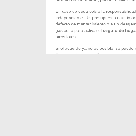
En caso de duda sobre la responsabilidad,
independiente. Un presupuesto o un inform
defecto de mantenimiento o a un
desgas
gastos, o para activar el
seguro de hoga
otros lotes.
Si el acuerdo ya no es posible, se puede r
Este organismo gratuito propone una media
engranaje judicial. Reúna todos los docum
lugares, facturas, intercambios de correo
sea su expediente, más evitará el estancam
Un sifón no hace ruido. Pero mal gestio
hilo de agua. Por lo tanto, es mejor antic
mínima fuga se transforma en un naufragi
←
La innovación digital al servicio de l