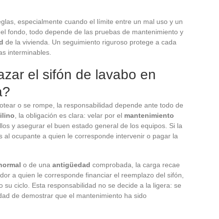
eglas, especialmente cuando el límite entre un mal uso y un
 el fondo, todo depende de las pruebas de mantenimiento y
d
de la vivienda. Un seguimiento riguroso protege a cada
as interminables.
zar el sifón de lavabo en
a?
tear o se rompe, la responsabilidad depende ante todo de
ilino
, la obligación es clara: velar por el
mantenimiento
ellos y asegurar el buen estado general de los equipos. Si la
s al ocupante a quien le corresponde intervenir o pagar la
normal
o de una
antigüedad
comprobada, la carga recae
dor a quien le corresponde financiar el reemplazo del sifón,
su ciclo. Esta responsabilidad no se decide a la ligera: se
cidad de demostrar que el mantenimiento ha sido