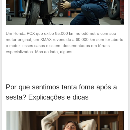
Um Honda PCX que exibe 85.000 km no odômetro com seu
motor original, um XMAX revendido a 60.000 km sem ter aberto
o motor: esses casos existem, documentados em fóruns
especializados. Mas ao lado, alguns…
Por que sentimos tanta fome após a
sesta? Explicações e dicas