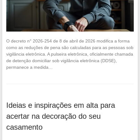
O decreto n° 2026-254 de 8 de abril de 2026 modifica a forma
como as reduções de pena são calculadas para as pessoas sob
vigilância eletrônica. A pulseira eletrônica, oficialmente chamada
de detenção domiciliar sob vigilância eletrônica (DDSE),
permanece a medida…
Ideias e inspirações em alta para
acertar na decoração do seu
casamento