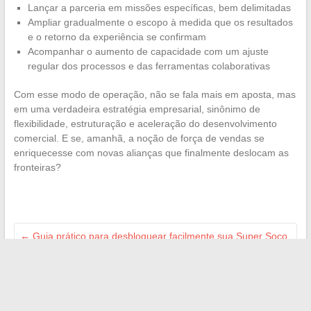
Lançar a parceria em missões específicas, bem delimitadas
Ampliar gradualmente o escopo à medida que os resultados
e o retorno da experiência se confirmam
Acompanhar o aumento de capacidade com um ajuste
regular dos processos e das ferramentas colaborativas
Com esse modo de operação, não se fala mais em aposta, mas
em uma verdadeira estratégia empresarial, sinônimo de
flexibilidade, estruturação e aceleração do desenvolvimento
comercial. E se, amanhã, a noção de força de vendas se
enriquecesse com novas alianças que finalmente deslocam as
fronteiras?
←
Guia prático para desbloquear facilmente sua Super Soco
TC com segurança
Dicas e truques para praticar esportes com segurança e
progredir rapidamente
→