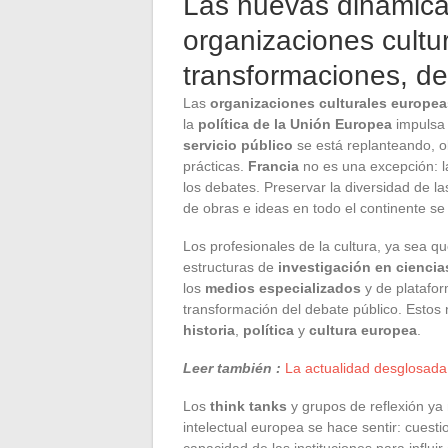
Las nuevas dinámica
organizaciones cultu
transformaciones, de
Las
organizaciones culturales europea
la
política de la Unión Europea
impulsa 
servicio público
se está replanteando, ob
prácticas.
Francia
no es una excepción: l
los debates. Preservar la diversidad de la
de obras e ideas en todo el continente se c
Los profesionales de la cultura, ya sea q
estructuras de
investigación en ciencia
los
medios especializados
y de platafor
transformación del debate público. Estos
historia
,
política
y
cultura europea
.
Leer también :
La actualidad desglosada
Los
think tanks
y grupos de reflexión ya 
intelectual europea se hace sentir: cuesti
capacidad de las instituciones para influi