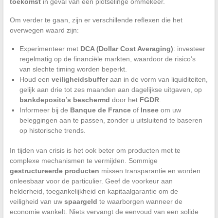
toekomst
in geval van een plotselinge ommekeer.
Om verder te gaan, zijn er verschillende reflexen die het
overwegen waard zijn:
Experimenteer met
DCA (Dollar Cost Averaging)
: investeer
regelmatig op de financiële markten, waardoor de risico’s
van slechte timing worden beperkt.
Houd een
veiligheidsbuffer
aan in de vorm van liquiditeiten,
gelijk aan drie tot zes maanden aan dagelijkse uitgaven, op
bankdeposito’s beschermd
door het
FGDR
.
Informeer bij de
Banque de France
of
Insee
om uw
beleggingen aan te passen, zonder u uitsluitend te baseren
op historische trends.
In tijden van crisis is het ook beter om producten met te
complexe mechanismen te vermijden. Sommige
gestructureerde producten
missen transparantie en worden
onleesbaar voor de particulier. Geef de voorkeur aan
helderheid, toegankelijkheid en kapitaalgarantie om de
veiligheid van uw
spaargeld
te waarborgen wanneer de
economie wankelt. Niets vervangt de eenvoud van een solide