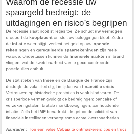
Waarom de recessie uw
spaargeld bedreigt: de
uitdagingen en risico’s begrijpen
De recessie slaat nooit stilletjes toe. Ze schudt
uw vermogen
,
erodeert de
koopkracht
en stelt uw beleggingen bloot. Zodra
de
inflatie
weer stijgt, verliest het geld op uw
lopende
rekeningen
en
gereguleerde spaarrekeningen
zijn reële
waarde. Ondertussen kunnen de
financiële markten
in brand
vliegen, wat de kwetsbaarheid van te geconcentreerde
portefeuilles onthult.
De statistieken van
Insee
en de
Banque de France
zijn
duidelijk: de volatiliteit stijgt in tijden van
financiële crisis
.
Vertrouwen op historische prestaties is vaak blind varen. De
crisisperiode vermenigvuldigt de bedreigingen: bancaire of
verzekeringsfalen, brutale marktbewegingen, aanhoudende
inflatie. Zelfs het
IMF
benadrukt: de getoonde soliditeit van
financiële instellingen verbergt soms echte kwetsbaarheden.
Aanrader :
Hoe een valse Cabaia te ontmaskeren: tips en trucs