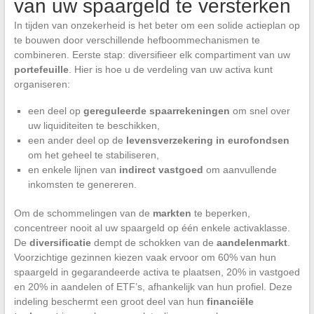
van uw spaargeld te versterken
In tijden van onzekerheid is het beter om een solide actieplan op
te bouwen door verschillende hefboommechanismen te
combineren. Eerste stap: diversifieer elk compartiment van uw
portefeuille
. Hier is hoe u de verdeling van uw activa kunt
organiseren:
een deel op
gereguleerde spaarrekeningen
om snel over
uw liquiditeiten te beschikken,
een ander deel op de
levensverzekering in eurofondsen
om het geheel te stabiliseren,
en enkele lijnen van
indirect vastgoed
om aanvullende
inkomsten te genereren.
Om de schommelingen van de
markten
te beperken,
concentreer nooit al uw spaargeld op één enkele activaklasse.
De
diversificatie
dempt de schokken van de
aandelenmarkt
.
Voorzichtige gezinnen kiezen vaak ervoor om 60% van hun
spaargeld in gegarandeerde activa te plaatsen, 20% in vastgoed
en 20% in aandelen of ETF’s, afhankelijk van hun profiel. Deze
indeling beschermt een groot deel van hun
financiële