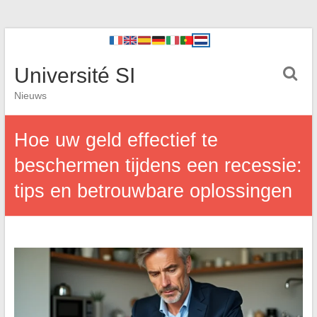
Université SI
Nieuws
Hoe uw geld effectief te
beschermen tijdens een recessie:
tips en betrouwbare oplossingen