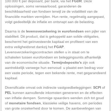
100.000 € per deposant, per bank, via het
FGDR
. Deze
oplossingen, soms verwaarloosd, garanderen de
beschikbaarheid van fondsen terwijl ze de volatiliteit van de
financiële markten vermijden. Hun rente, regelmatig aangepast,
volgt gedeeltelijk de inflatie en ontsnapt aan de belasting.
Daarna is de
levensverzekering in eurofondsen
een pijler van
stabiliteit. Dit product, dat is gekoppeld aan solide obligaties,
beschermt het geïnvesteerde kapitaal en profiteert van een
extra veiligheidsnet dankzij het
FGAP
.
Levensverzekeringscontracten stellen u in staat om te
schakelen tussen eurofondsen en beleggingsunits afhankelijk
van de economische situatie.
Termijndeposito’s
zijn ook
aantrekkelijk vanwege hun eenvoud: u plaatst een bedrag voor
een vaste periode, tegen een bekende rente, met gegarandeerd
kapitaal.
Diversificatie omvat ook indirecte vastgoedbeleggingen:
SCPI
of
PEL
kunnen aanvullende inkomsten genereren en de effecten
van inflatie dempen. Sommige spaarders wenden zich tot goud
of
monetaire fondsen
, klassieke veilige havens, om periodes
van grote onzekerheid door te komen. De aanbevelingen van