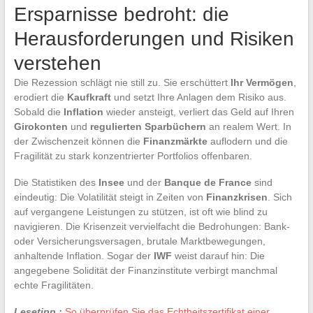
Ersparnisse bedroht: die
Herausforderungen und Risiken
verstehen
Die Rezession schlägt nie still zu. Sie erschüttert
Ihr Vermögen
,
erodiert die
Kaufkraft
und setzt Ihre Anlagen dem Risiko aus.
Sobald die
Inflation
wieder ansteigt, verliert das Geld auf Ihren
Girokonten
und
regulierten Sparbüchern
an realem Wert. In
der Zwischenzeit können die
Finanzmärkte
auflodern und die
Fragilität zu stark konzentrierter Portfolios offenbaren.
Die Statistiken des
Insee
und der
Banque de France
sind
eindeutig: Die Volatilität steigt in Zeiten von
Finanzkrisen
. Sich
auf vergangene Leistungen zu stützen, ist oft wie blind zu
navigieren. Die Krisenzeit vervielfacht die Bedrohungen: Bank-
oder Versicherungsversagen, brutale Marktbewegungen,
anhaltende Inflation. Sogar der
IWF
weist darauf hin: Die
angegebene Solidität der Finanzinstitute verbirgt manchmal
echte Fragilitäten.
Lesetipp :
So überprüfen Sie das Echtheitszertifikat einer