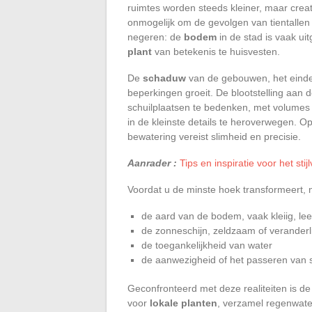
ruimtes worden steeds kleiner, maar creati
onmogelijk om de gevolgen van tientalle
negeren: de
bodem
in de stad is vaak ui
plant
van betekenis te huisvesten.
De
schaduw
van de gebouwen, het eindelo
beperkingen groeit. De blootstelling aan 
schuilplaatsen te bedenken, met volumes 
in de kleinste details te heroverwegen. O
bewatering vereist slimheid en precisie.
Aanrader :
Tips en inspiratie voor het sti
Voordat u de minste hoek transformeert, n
de aard van de bodem, vaak kleiig, le
de zonneschijn, zeldzaam of veranderli
de toegankelijkheid van water
de aanwezigheid of het passeren van s
Geconfronteerd met deze realiteiten is de
voor
lokale planten
, verzamel regenwate