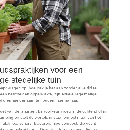
dspraktijken voor een
e stedelijke tuin
ept vragen op: hoe pak je het aan zonder al je tijd te
een bescheiden oppervlakte, zijn enkele regelmatige
dig en aangenaam te houden, jaar na jaar.
 voet van de
planten
, bij voorkeur vroeg in de ochtend of in
ping en stelt de wortels in staat om optimaal van het
mulch toe, schors, bladeren, rijpe compost, die vocht
atie van onkruid remt. Deze handeling, eenvoudig maar