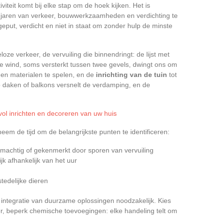
viteit komt bij elke stap om de hoek kijken. Het is
n jaren van verkeer, bouwwerkzaamheden en verdichting te
tgeput, verdicht en niet in staat om zonder hulp de minste
ze verkeer, de vervuiling die binnendringt: de lijst met
de wind, soms versterkt tussen twee gevels, dwingt ons om
en materialen te spelen, en de
inrichting van de tuin
tot
p daken of balkons versnelt de verdamping, en de
jlvol inrichten en decoreren van uw huis
eem de tijd om de belangrijkste punten te identificeren:
emachtig of gekenmerkt door sporen van vervuiling
jk afhankelijk van het uur
tedelijke dieren
 integratie van duurzame oplossingen noodzakelijk. Kies
r, beperk chemische toevoegingen: elke handeling telt om