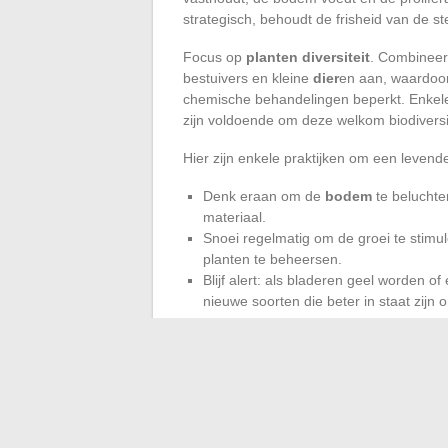
strategisch, behoudt de frisheid van de st
Focus op
planten diversiteit
. Combineer
bestuivers en kleine
dier
en aan, waardoor
chemische behandelingen beperkt. Enkele 
zijn voldoende om deze welkom biodiversit
Hier zijn enkele praktijken om een leve
Denk eraan om de
bodem
te beluchte
materiaal.
Snoei regelmatig om de groei te stimu
planten te beheersen.
Blijf alert: als bladeren geel worden of
nieuwe soorten die beter in staat zijn
Voor het
onderhoud van uw tuin
maakt r
voldoende om een willekeurige ruimte te
toevluchtsoord als ademruimte in het hart
Wanneer beton overheerst, vertelt elke ve
Met geduld en de juiste handelingen onthul