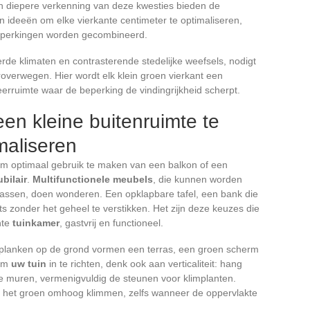
n diepere verkenning van deze kwesties bieden de
n ideeën om elke vierkante centimeter te optimaliseren,
 beperkingen worden gecombineerd.
erde klimaten en contrasterende stedelijke weefsels, nodigt
eroverwegen. Hier wordt elk klein groen vierkant een
erruimte waar de beperking de vindingrijkheid scherpt.
een kleine buitenruimte te
maliseren
 Om optimaal gebruik te maken van een balkon of een
bilair
.
Multifunctionele meubels
, die kunnen worden
passen, doen wonderen. Een opklapbare tafel, een bank die
aats zonder het geheel te verstikken. Het zijn deze keuzes die
hte
tuinkamer
, gastvrij en functioneel.
 planken op de grond vormen een terras, een groen scherm
 Om
uw tuin
in te richten, denk ook aan verticaliteit: hang
de muren, vermenigvuldig de steunen voor klimplanten.
at het groen omhoog klimmen, zelfs wanneer de oppervlakte