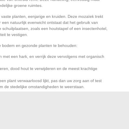
edelijke groene ruimtes.
 vaste planten, eenjarige en kruiden. Deze mozaïek trekt
 een natuurlijk evenwicht ontstaat dat het gebruik van
schuilplaatsen, zoals een houtstapel of een insectenhotel,
eit te vestigen.
nde bodem en gezonde planten te behouden:
n met een hark, en verrijk deze vervolgens met organisch
leren, dood hout te verwijderen en de meest krachtige
 een plant verwaarloosd lijkt, pas dan uw zorg aan of test
 om de stedelijke omstandigheden te weerstaan.
egelmaat het verschil. Tien minuten per week zijn vaak
 transformeren in een weerbare natuurhoek, zowel
 van de stad.
getatieve strook het verhaal van een discrete overwinning.
t de stedelijke tuin al zijn potentieel; waar anderen slechts