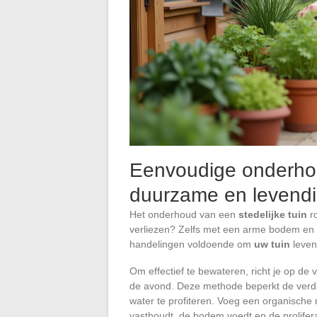
Eenvoudige onderhou
duurzame en levendig
Het onderhoud van een
stedelijke tuin
ro
verliezen? Zelfs met een arme bodem en 
handelingen voldoende om
uw tuin
leven
Om effectief te bewateren, richt je op de
de avond. Deze methode beperkt de verdam
water te profiteren. Voeg een organische 
vasthoudt, de bodem voedt en de prolifer