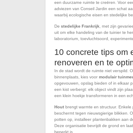
een duurzame ruimte te creëren. Voor ee
adviezen van Conseil Jardin een schat aa
waarbij ecologische eisen en stedelijke
De
stedelijke Frankrijk
, met zijn gevarie
uit om elke handeling van de tuinier te h
laboratorium, toevluchtsoord, experimente
10 concrete tips om 
renoveren en te opti
In de stad wordt de ruimte niet verspild.
binnenplaats, kies voor
modulair tuinmeu
opgevouwen, opslag bieden of in elkaar 
een kist verbergt: elk object vindt zijn pl
een klein hoekje transformeren in een ec
Hout
brengt warmte en structuur. Enkele
beschermt tegen nieuwsgierige blikken.
potten op, installeer plantenbakken aan 
Deze organisatie bevrijdt de grond en la
beperkt is.