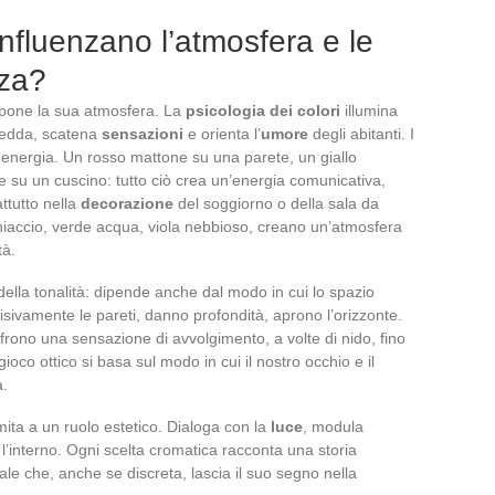
influenzano l’atmosfera e le
nza?
impone la sua atmosfera. La
psicologia dei colori
illumina
fredda, scatena
sensazioni
e orienta l’
umore
degli abitanti. I
energia. Un rosso mattone su una parete, un giallo
e su un cuscino: tutto ciò crea un’energia comunicativa,
attutto nella
decorazione
del soggiorno o della sala da
ghiaccio, verde acqua, viola nebbioso, creano un’atmosfera
tà.
 della tonalità: dipende anche dal modo in cui lo spazio
visivamente le pareti, danno profondità, aprono l’orizzonte.
frono una sensazione di avvolgimento, a volte di nido, fino
ioco ottico si basa sul modo in cui il nostro occhio e il
a.
mita a un ruolo estetico. Dialoga con la
luce
, modula
 l’interno. Ogni scelta cromatica racconta una storia
le che, anche se discreta, lascia il suo segno nella