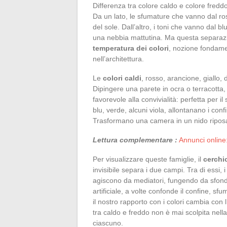
Differenza tra colore caldo e colore fredd
Da un lato, le sfumature che vanno dal ros
del sole. Dall’altro, i toni che vanno dal bl
una nebbia mattutina. Ma questa separazion
temperatura dei colori
, nozione fondamen
nell’architettura.
Le
colori caldi
, rosso, arancione, giallo, 
Dipingere una parete in ocra o terracotta,
favorevole alla convivialità: perfetta per i
blu, verde, alcuni viola, allontanano i conf
Trasformano una camera in un nido riposant
Lettura complementare :
Annunci online
Per visualizzare queste famiglie, il
cerchi
invisibile separa i due campi. Tra di essi, 
agiscono da mediatori, fungendo da sfondo 
artificiale, a volte confonde il confine, s
il nostro rapporto con i colori cambia con l
tra caldo e freddo non è mai scolpita nella
ciascuno.