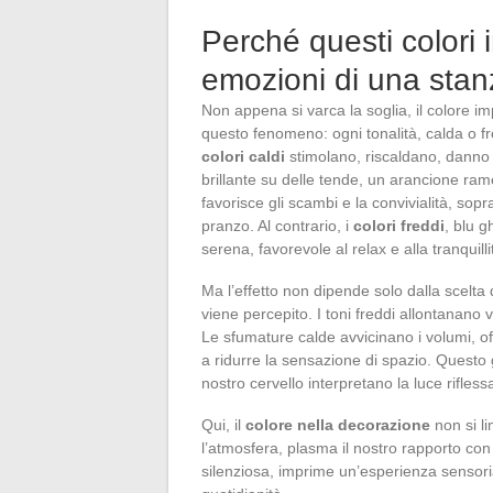
Perché questi colori 
emozioni di una sta
Non appena si varca la soglia, il colore 
questo fenomeno: ogni tonalità, calda o 
colori caldi
stimolano, riscaldano, danno 
brillante su delle tende, un arancione ram
favorisce gli scambi e la convivialità, sopr
pranzo. Al contrario, i
colori freddi
, blu 
serena, favorevole al relax e alla tranquilli
Ma l’effetto non dipende solo dalla scelta
viene percepito. I toni freddi allontanano 
Le sfumature calde avvicinano i volumi, of
a ridurre la sensazione di spazio. Questo g
nostro cervello interpretano la luce rifless
Qui, il
colore nella decorazione
non si li
l’atmosfera, plasma il nostro rapporto con
silenziosa, imprime un’esperienza sensoria