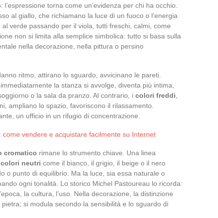
o: l’espressione torna come un’evidenza per chi ha occhio.
so al giallo, che richiamano la luce di un fuoco o l’energia
u al verde passando per il viola, tutti freschi, calmi, come
e non si limita alla semplice simbolica: tutto si basa sulla
tale nella decorazione, nella pittura o persino
danno ritmo, attirano lo sguardo, avvicinano le pareti.
 immediatamente la stanza si avvolge, diventa più intima,
l soggiorno o la sala da pranzo. Al contrario, i
colori freddi
,
ini, ampliano lo spazio, favoriscono il rilassamento.
e, un ufficio in un rifugio di concentrazione.
: come vendere e acquistare facilmente su Internet
o cromatico
rimane lo strumento chiave. Una linea
i
colori neutri
come il bianco, il grigio, il beige o il nero
o punto di equilibrio. Ma la luce, sia essa naturale o
fumando ogni tonalità. Lo storico Michel Pastoureau lo ricorda:
’epoca, la cultura, l’uso. Nella decorazione, la distinzione
 pietra; si modula secondo la sensibilità e lo sguardo di