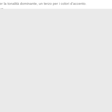
per la tonalità dominante, un terzo per i colori d’accento.
va.
ata a nord, i colori caldi compensano la freschezza; in una
creano una respirazione calmante.
ori. Le armonie associate alle stagioni,
donna autunno
,
a estate
, permettono di comporre una palette su misura, a
lla vieta di osare, di modulare secondo l’uso, di giocare
nza è una scena, e il colore ne è la luce vivente.
r la tua auto elettrica?
le coperte ponderate per un sonno riparatore e rilassante
→