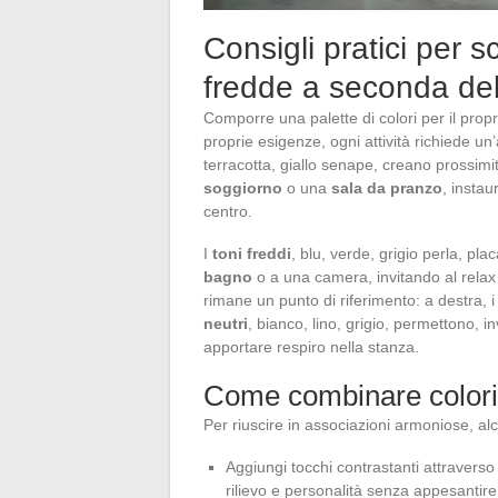
Consigli pratici per s
fredde a seconda dell
Comporre una palette di colori per il prop
proprie esigenze, ogni attività richiede un
terracotta, giallo senape, creano prossimi
soggiorno
o una
sala da pranzo
, insta
centro.
I
toni freddi
, blu, verde, grigio perla, p
bagno
o a una camera, invitando al relax e
rimane un punto di riferimento: a destra, i cal
neutri
, bianco, lino, grigio, permettono, i
apportare respiro nella stanza.
Come combinare colori 
Per riuscire in associazioni armoniose, al
Aggiungi tocchi contrastanti attraverso 
rilievo e personalità senza appesantire