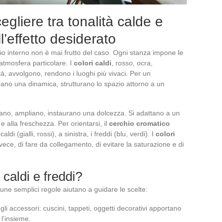
cegliere tra tonalità calde e
’effetto desiderato
rio interno non è mai frutto del caso. Ogni stanza impone le
’atmosfera particolare. I
colori caldi
, rosso, ocra,
tà, avvolgono, rendono i luoghi più vivaci. Per un
urano una dinamica, strutturano lo spazio attorno a un
lacano, ampliano, instaurano una dolcezza. Si adattano a un
 alla freschezza. Per orientarsi, il
cerchio cromatico
di (gialli, rossi), a sinistra, i freddi (blu, verdi). I
colori
nvece, di fare da collegamento, di evitare la saturazione e di
caldi e freddi?
cune semplici regole aiutano a guidare le scelte:
gli accessori: cuscini, tappeti, oggetti decorativi apportano
 l’insieme.