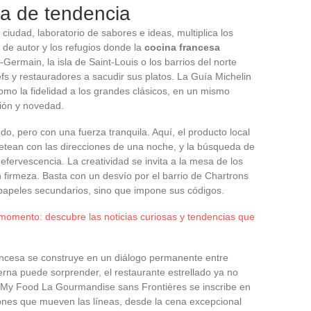
da de tendencia
ciudad, laboratorio de sabores e ideas, multiplica los
ós de autor y los refugios donde la
cocina francesa
-Germain, la isla de Saint-Louis o los barrios del norte
fs y restauradores a sacudir sus platos. La Guía Michelin
omo la fidelidad a los grandes clásicos, en un mismo
ción y novedad.
do, pero con una fuerza tranquila. Aquí, el producto local
tean con las direcciones de una noche, y la búsqueda de
efervescencia. La creatividad se invita a la mesa de los
n firmeza. Basta con un desvío por el barrio de Chartrons
papeles secundarios, sino que impone sus códigos.
momento: descubre las noticias curiosas y tendencias que
ancesa se construye en un diálogo permanente entre
rna puede sorprender, el restaurante estrellado ya no
Oh My Food La Gourmandise sans Frontières se inscribe en
iones que mueven las líneas, desde la cena excepcional