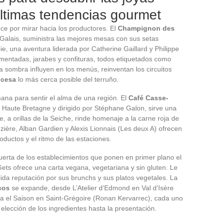
 últimas tendencias gourmet
nce por mirar hacia los productores. El
Champignon des
Galais, suministra las mejores mesas con sus setas
ie, una aventura liderada por Catherine Gaillard y Philippe
mentadas, jarabes y confituras, todos etiquetados como
la sombra influyen en los menús, reinventan los circuitos
ncesa
lo más cerca posible del terruño.
ana para sentir el alma de una región. El
Café Casse-
e Haute Bretagne y dirigido por Stéphane Galon, sirve una
e, a orillas de la Seiche, rinde homenaje a la carne roja de
ézière, Alban Gardien y Alexis Lionnais (Les deux A) ofrecen
oductos y el ritmo de las estaciones.
uerta de los establecimientos que ponen en primer plano el
Gets ofrece una carta vegana, vegetariana y sin gluten. Le
da reputación por sus brunchs y sus platos vegetales. La
cos
se expande, desde L’Atelier d’Edmond en Val d’Isère
sta el Saison en Saint-Grégoire (Ronan Kervarrec), cada uno
elección de los ingredientes hasta la presentación.