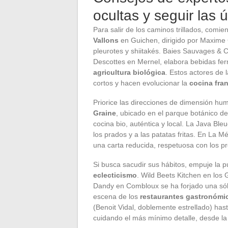
ocultas y seguir las
Para salir de los caminos trillados, comie
Vallons
en Guichen, dirigido por Maxime 
pleurotes y shiitakés. Baies Sauvages & C
Descottes en Mernel, elabora bebidas fer
agricultura biológica
. Estos actores de 
cortos y hacen evolucionar la
cocina fra
Priorice las direcciones de dimensión hum
Graine
, ubicado en el parque botánico d
cocina bio, auténtica y local. La Java Bleu
los prados y a las patatas fritas. En La M
una carta reducida, respetuosa con los pr
Si busca sacudir sus hábitos, empuje la p
eclecticismo
. Wild Beets Kitchen en los 
Dandy en Combloux se ha forjado una sóli
escena de los
restaurantes gastronómi
(Benoit Vidal, doblemente estrellado) ha
cuidando el más mínimo detalle, desde la 