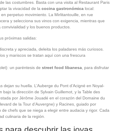
 las costumbres. Basta con una visita al Restaurant Paris
tar la vivacidad de la
cocina gastronómica
local:
 en perpetuo movimiento. La Mirlitantouille, en rue
ncera y selecciona sus vinos con exigencia, mientras que
a convivialidad y los buenos productos.
us próximas salidas:
discreta y apreciada, deleita los paladares más curiosos.
os y mariscos se tratan aquí con una frescura
blet): un paréntesis de
street food libanesa
, para disfrutar
 dejan su huella. L’Auberge du Pont d’Acigné en Noyal-
n bajo la dirección de Sylvain Guillemot, y la Table des
uestada por Jérôme Jouadé en el corazón del Domaine du
evard de la Tour d’Auvergne) y Racines, guiado por
 de chefs que se niega a elegir entre audacia y rigor. Cada
d culinaria de la región.
 para descubrir las joyas