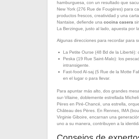
hamburguesa, con un resultado que sacude
New York (276 Rue de Fougères) para cap
productos frescos, creatividad y una carta
Nantaise, defiende una
cocina casera
si
La Berzingue, justo al lado, apuesta por l
Algunas direcciones para recordar para s
La Petite Ourse (48 Bd de la Liberté): 
Peska (19 Rue Saint-Malo): los pescad
intransigente.
Fast-food Al-saj (5 Rue de la Motte Fa
en el lugar o para llevar.
Para apuntar más alto, dos grandes mesas
sur-Vilaine, doblemente estrellada Micheli
Pères en Piré-Chancé, una estrella, orq
Château des Pères. En Rennes, IMA (boul
Virginie Giboire, encarnan una generación
uno a su manera, contribuyen a la identida
Consejos de expertos