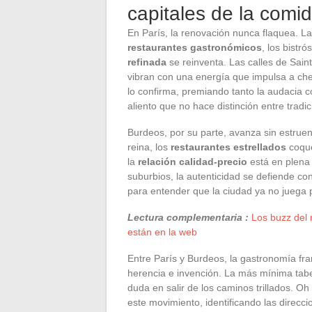
capitales de la comi
En París, la renovación nunca flaquea. La 
restaurantes gastronómicos
, los bistr
refinada
se reinventa. Las calles de Saint
vibran con una energía que impulsa a che
lo confirma, premiando tanto la audacia c
aliento que no hace distinción entre tradi
Burdeos, por su parte, avanza sin estruen
reina, los
restaurantes estrellados
coque
la
relación calidad-precio
está en plena 
suburbios, la autenticidad se defiende co
para entender que la ciudad ya no juega 
Lectura complementaria :
Los buzz del 
están en la web
Entre París y Burdeos, la gastronomía fr
herencia e invención. La más mínima tabe
duda en salir de los caminos trillados. 
este movimiento, identificando las direcc