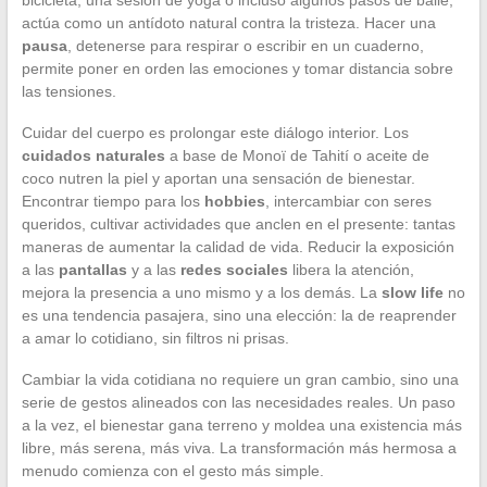
bicicleta, una sesión de yoga o incluso algunos pasos de baile,
actúa como un antídoto natural contra la tristeza. Hacer una
pausa
, detenerse para respirar o escribir en un cuaderno,
permite poner en orden las emociones y tomar distancia sobre
las tensiones.
Cuidar del cuerpo es prolongar este diálogo interior. Los
cuidados naturales
a base de Monoï de Tahití o aceite de
coco nutren la piel y aportan una sensación de bienestar.
Encontrar tiempo para los
hobbies
, intercambiar con seres
queridos, cultivar actividades que anclen en el presente: tantas
maneras de aumentar la calidad de vida. Reducir la exposición
a las
pantallas
y a las
redes sociales
libera la atención,
mejora la presencia a uno mismo y a los demás. La
slow life
no
es una tendencia pasajera, sino una elección: la de reaprender
a amar lo cotidiano, sin filtros ni prisas.
Cambiar la vida cotidiana no requiere un gran cambio, sino una
serie de gestos alineados con las necesidades reales. Un paso
a la vez, el bienestar gana terreno y moldea una existencia más
libre, más serena, más viva. La transformación más hermosa a
menudo comienza con el gesto más simple.