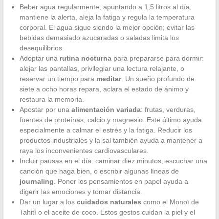
Beber agua regularmente, apuntando a 1,5 litros al día,
mantiene la alerta, aleja la fatiga y regula la temperatura
corporal. El agua sigue siendo la mejor opción; evitar las
bebidas demasiado azucaradas o saladas limita los
desequilibrios.
Adoptar una
rutina nocturna
para prepararse para dormir:
alejar las pantallas, privilegiar una lectura relajante, o
reservar un tiempo para
meditar
. Un sueño profundo de
siete a ocho horas repara, aclara el estado de ánimo y
restaura la memoria.
Apostar por una
alimentación variada
: frutas, verduras,
fuentes de proteínas, calcio y magnesio. Este último ayuda
especialmente a calmar el estrés y la fatiga. Reducir los
productos industriales y la sal también ayuda a mantener a
raya los inconvenientes cardiovasculares.
Incluir pausas en el día: caminar diez minutos, escuchar una
canción que haga bien, o escribir algunas líneas de
journaling
. Poner los pensamientos en papel ayuda a
digerir las emociones y tomar distancia.
Dar un lugar a los
cuidados naturales
como el Monoï de
Tahití o el aceite de coco. Estos gestos cuidan la piel y el