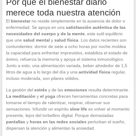
Por qué el bienestar diario
merece toda nuestra atención
El
bienestar
no reside simplemente en la ausencia de dolor o
enfermedad. Se apoya en una
satisfacción auténtica de las
necesidades del cuerpo y de la mente
, este sutil equilibrio
que une
salud mental
y
salud física
. Los datos recientes son
contundentes: dormir de siete a ocho horas por noche moldea
la capacidad para enfrentar imprevistos, estabiliza el estado de
ánimo, refuerza la memoria y apoya el sistema inmunológico.
Junto a esto, una alimentación variada, beber alrededor de 1,5
litros de agua a lo largo del día y una
actividad física
regular,
incluso moderada, son pilares sólidos.
La gestión del
estrés
y de las
emociones
resulta determinante.
La meditación
y
el yoga
ofrecen herramientas concretas para
tomarse el tiempo de ralentizar, respirar, observar sus
sensaciones. Infundir un espíritu
slow life
es volver al momento
presente, lejos del torbellino digital. Porque demasiadas
pantallas
y
horas en las redes sociales
perturban el sueño,
dispersan la atención y alimentan la ansiedad.