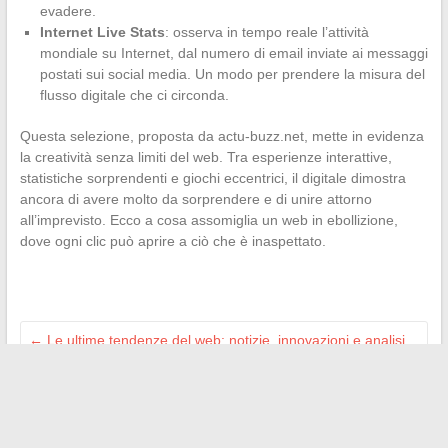
evadere.
Internet Live Stats
: osserva in tempo reale l’attività
mondiale su Internet, dal numero di email inviate ai messaggi
postati sui social media. Un modo per prendere la misura del
flusso digitale che ci circonda.
Questa selezione, proposta da actu-buzz.net, mette in evidenza
la creatività senza limiti del web. Tra esperienze interattive,
statistiche sorprendenti e giochi eccentrici, il digitale dimostra
ancora di avere molto da sorprendere e di unire attorno
all’imprevisto. Ecco a cosa assomiglia un web in ebollizione,
dove ogni clic può aprire a ciò che è inaspettato.
←
Le ultime tendenze del web: notizie, innovazioni e analisi
da scoprire
Suggerimenti e ispirazioni per arredare e decorare la tua
casa con stile
→