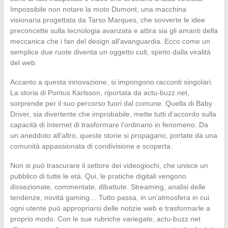
Impossibile non notare la moto Dumont, una macchina
visionaria progettata da Tarso Marques, che sovverte le idee
preconcette sulla tecnologia avanzata e attira sia gli amanti della
meccanica che i fan del design all’avanguardia. Ecco come un
semplice due ruote diventa un oggetto cult, spinto dalla viralità
del web.
Accanto a questa innovazione, si impongono racconti singolari.
La storia di Pontus Karlsson, riportata da actu-buzz.net,
sorprende per il suo percorso fuori dal comune. Quella di Baby
Driver, sia divertente che improbabile, mette tutti d’accordo sulla
capacità di Internet di trasformare l’ordinario in fenomeno. Da
un aneddoto all’altro, queste storie si propagano, portate da una
comunità appassionata di condivisione e scoperta.
Non si può trascurare il settore dei videogiochi, che unisce un
pubblico di tutte le età. Qui, le pratiche digitali vengono
dissezionate, commentate, dibattute. Streaming, analisi delle
tendenze, novità gaming… Tutto passa, in un’atmosfera in cui
ogni utente può appropriarsi delle notizie web e trasformarle a
proprio modo. Con le sue rubriche variegate, actu-buzz.net