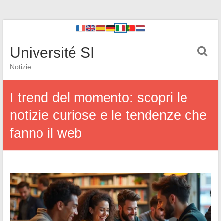
Université SI
Notizie
I trend del momento: scopri le
notizie curiose e le tendenze che
fanno il web