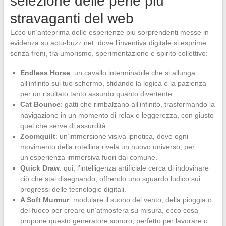
selezione delle perle più
stravaganti del web
Ecco un’anteprima delle esperienze più sorprendenti messe in
evidenza su actu-buzz.net, dove l’inventiva digitale si esprime
senza freni, tra umorismo, sperimentazione e spirito collettivo:
Endless Horse
: un cavallo interminabile che si allunga
all’infinito sul tuo schermo, sfidando la logica e la pazienza
per un risultato tanto assurdo quanto divertente.
Cat Bounce
: gatti che rimbalzano all’infinito, trasformando la
navigazione in un momento di relax e leggerezza, con giusto
quel che serve di assurdità.
Zoomquilt
: un’immersione visiva ipnotica, dove ogni
movimento della rotellina rivela un nuovo universo, per
un’esperienza immersiva fuori dal comune.
Quick Draw
: qui, l’intelligenza artificiale cerca di indovinare
ciò che stai disegnando, offrendo uno sguardo ludico sui
progressi delle tecnologie digitali.
A Soft Murmur
: modulare il suono del vento, della pioggia o
del fuoco per creare un’atmosfera su misura, ecco cosa
propone questo generatore sonoro, perfetto per lavorare o