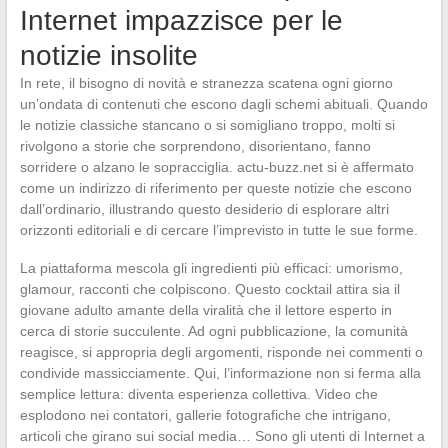
Internet impazzisce per le
notizie insolite
In rete, il bisogno di novità e stranezza scatena ogni giorno
un’ondata di contenuti che escono dagli schemi abituali. Quando
le notizie classiche stancano o si somigliano troppo, molti si
rivolgono a storie che sorprendono, disorientano, fanno
sorridere o alzano le sopracciglia. actu-buzz.net si è affermato
come un indirizzo di riferimento per queste notizie che escono
dall’ordinario, illustrando questo desiderio di esplorare altri
orizzonti editoriali e di cercare l’imprevisto in tutte le sue forme.
La piattaforma mescola gli ingredienti più efficaci: umorismo,
glamour, racconti che colpiscono. Questo cocktail attira sia il
giovane adulto amante della viralità che il lettore esperto in
cerca di storie succulente. Ad ogni pubblicazione, la comunità
reagisce, si appropria degli argomenti, risponde nei commenti o
condivide massicciamente. Qui, l’informazione non si ferma alla
semplice lettura: diventa esperienza collettiva. Video che
esplodono nei contatori, gallerie fotografiche che intrigano,
articoli che girano sui social media… Sono gli utenti di Internet a