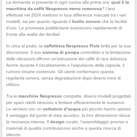
La domanda si presenta in ogni cucina alla prima ora:
qual è la
macchina da caffè Nespresso meno rumorosa
? I test
effettuati nel 2024 mettono in luce differenze marcate tra i vari
modelli, sia per quanto riguarda il
livello sonoro
che la facilità
d’uso. Le promesse pubblicitarie svaniscono rapidamente di
fronte alla realtà dei decibel.
In cima al podio, la
caffettiera Nespresso Pixie
brilla per la sua
discrezione. Il suo
sistema di pompa
controllato e la limitazione
delle vibrazioni offrono un’estrazione del caffè di rara dolcezza.
Anche durante il riscaldamento o l’espulsione della capsula, il
rumore rimane contenuto. Gli utenti confermano questa
regolarità sonora, senza degradazione dopo diversi mesi di
utilizzo.
Tra le
macchine Nespresso
compatte, diversi modelli progettati
per spazi ridotti riescono a limitare efficacemente le nuisance.
Le versioni con un
serbatoio d’acqua
più piccolo hanno spesso
il vantaggio dal punto di vista acustico: la loro dimensione riduce
la risonanza interna. Il
design
curato, l’assemblaggio preciso e
materiali di qualità contribuiscono anche a questa ricerca di
silenzio.