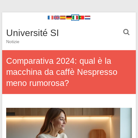
Université SI
Notizie
Comparativa 2024: qual è la
macchina da caffè Nespresso
meno rumorosa?