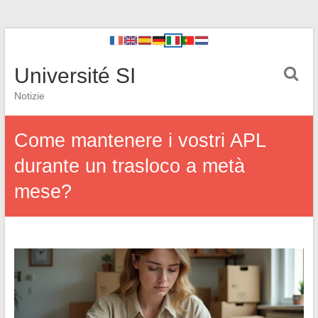
Université SI
Notizie
Come mantenere i vostri APL
durante un trasloco a metà
mese?