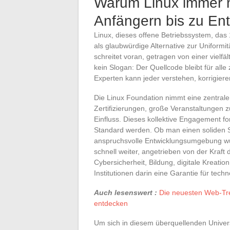
Warum Linux immer m
Anfängern bis zu En
Linux, dieses offene Betriebssystem, das
als glaubwürdige Alternative zur Uniformi
schreitet voran, getragen von einer vielf
kein Slogan: Der Quellcode bleibt für all
Experten kann jeder verstehen, korrigiere
Die Linux Foundation nimmt eine zentrale
Zertifizierungen, große Veranstaltungen 
Einfluss. Dieses kollektive Engagement f
Standard werden. Ob man einen soliden S
anspruchsvolle Entwicklungsumgebung wüns
schnell weiter, angetrieben von der Kraft 
Cybersicherheit, Bildung, digitale Kreatio
Institutionen darin eine Garantie für tech
Auch lesenswert :
Die neuesten Web-Tre
entdecken
Um sich in diesem überquellenden Universu