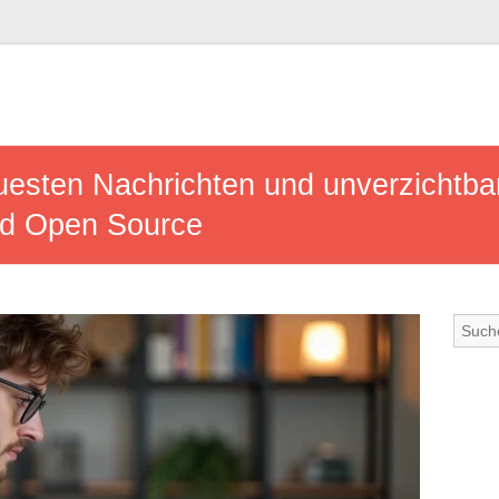
uesten Nachrichten und unverzichtb
nd Open Source