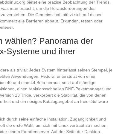
 hebdolinux.org bietet eine präzise Beobachtung der Trends,
s, was man braucht, um die Herausforderungen des
 verstehen. Die Gemeinschaft stützt sich auf diesen
kommerzielle Barrieren abbaut. Erkunden, testen oder
enteuer.
en wählen? Panorama der
ux-Systeme und ihrer
ndere als trivial: Jedes System hinterlässt seinen Stempel, je
ebten Anwendungen. Fedora, unterstützt von einer
ion 40 und eine 44 Beta heraus, setzt auf ständige
Funktionen, einen reaktionsschnellen DNF-Paketmanager und
rsion 13 Trixie, verkörpert die Stabilität, die von denen
herheit und ein riesiges Katalogangebot an freier Software
h durch seine einfache Installation, Zugänglichkeit und
oft die erste Wahl, um sich mit Linux vertraut zu machen,
der einem Familienserver. Auf der Seite der Desktop-