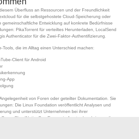
kommen
 diesem Überfluss an Ressourcen und der Freundlichkeit
xtcloud für die selbstgehostete Cloud-Speicherung oder
e gemeinschaftliche Entwicklung auf konkrete Bedürfnisse
dungen: PikaTorrent für verteiltes Herunterladen, LocalSend
is Authenticator für die Zwei-Faktor-Authentifizierung.
e-Tools, die im Alltag einen Unterschied machen:
uTube-Client für Android
er
usikerkennung
ging-App
folgung
 Angelegenheit von Foren oder geteilter Dokumentation. Sie
tungen: Die Linux Foundation veröffentlicht Analysen und
zierung und unterstützt Unternehmen bei ihrer
beCon + CloudNativeCon Europe in Amsterdam bringen die
kosystems und der Containerwelt zusammen.
Initiativen: Einführungsleitfäden für Fachleute,