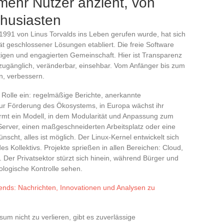
ehr Nutzer anzieht, von
thusiasten
 1991 von Linus Torvalds ins Leben gerufen wurde, hat sich
tät geschlossener Lösungen etabliert. Die freie Software
ältigen und engagierten Gemeinschaft. Hier ist Transparenz
e zugänglich, veränderbar, einsehbar. Vom Anfänger bis zum
n, verbessern.
 Rolle ein: regelmäßige Berichte, anerkannte
zur Förderung des Ökosystems, in Europa wächst ihr
ormt ein Modell, in dem Modularität und Anpassung zum
erver, einen maßgeschneiderten Arbeitsplatz oder eine
cht, alles ist möglich. Der Linux-Kernel entwickelt sich
des Kollektivs. Projekte sprießen in allen Bereichen: Cloud,
n. Der Privatsektor stürzt sich hinein, während Bürger und
nologische Kontrolle sehen.
nds: Nachrichten, Innovationen und Analysen zu
m nicht zu verlieren, gibt es zuverlässige