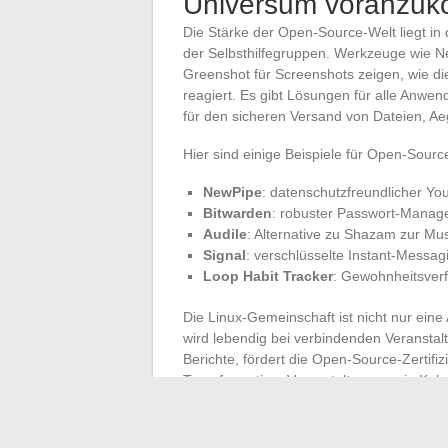
Universum voranzu
Die Stärke der Open-Source-Welt liegt in
der Selbsthilfegruppen. Werkzeuge wie Ne
Greenshot für Screenshots zeigen, wie di
reagiert. Es gibt Lösungen für alle Anwen
für den sicheren Versand von Dateien, Aeg
Hier sind einige Beispiele für Open-Sourc
NewPipe
: datenschutzfreundlicher Yo
Bitwarden
: robuster Passwort-Manag
Audile
: Alternative zu Shazam zur M
Signal
: verschlüsselte Instant-Messa
Loop Habit Tracker
: Gewohnheitsver
Die Linux-Gemeinschaft ist nicht nur eine
wird lebendig bei verbindenden Veranstal
Berichte, fördert die Open-Source-Zertifi
Transformation. Veranstaltungen wie Ku
wichtigsten Akteure des Cloud-Native-Ö
Im Bereich Lernen vervielfältigen sich die 